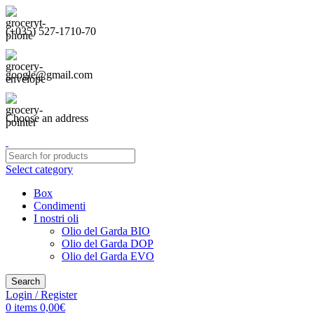
(+035) 527-1710-70
google@gmail.com
Choose an address
Select category
Box
Condimenti
I nostri oli
Olio del Garda BIO
Olio del Garda DOP
Olio del Garda EVO
Search
Login / Register
0
items
0,00
€