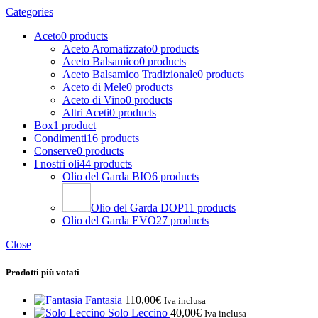
Categories
Aceto
0 products
Aceto Aromatizzato
0 products
Aceto Balsamico
0 products
Aceto Balsamico Tradizionale
0 products
Aceto di Mele
0 products
Aceto di Vino
0 products
Altri Aceti
0 products
Box
1 product
Condimenti
16 products
Conserve
0 products
I nostri oli
44 products
Olio del Garda BIO
6 products
Olio del Garda DOP
11 products
Olio del Garda EVO
27 products
Close
Prodotti più votati
Fantasia
110,00
€
Iva inclusa
Solo Leccino
40,00
€
Iva inclusa