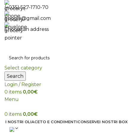
(+035) 527-1710-70
google@gmail.com
Choose an address
Select category
Search
Login / Register
0
items
0,00
€
Menu
0
items
0,00
€
I NOSTRI OLI
ACETO E CONDIMENTI
CONSERVE
I NOSTRI BOX