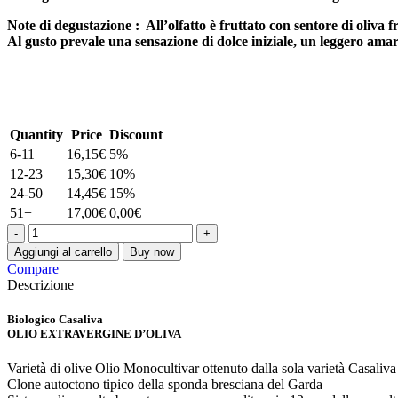
Note di degustazione : All’olfatto è fruttato con sentore di oliva 
Al gusto prevale una sensazione di dolce iniziale, un leggero amar
Quantity
Price
Discount
6-11
16,15
€
5%
12-23
15,30
€
10%
24-50
14,45
€
15%
51+
17,00
€
0,00
€
Aggiungi al carrello
Buy now
Compare
Descrizione
Biologico Casaliva
OLIO EXTRAVERGINE D’OLIVA
Varietà di olive Olio Monocultivar ottenuto dalla sola varietà Casali
Clone autoctono tipico della sponda bresciana del Garda