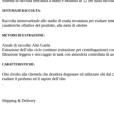
Sistema di raccolta brucatura a mano e molitura in 12 ore dalla raccolt
SISTEMA DI RACCOLTA:
Raccolta monovarietale allo stadio di esatta invaiatura per esaltare tutt
caratteriche olfattive del prodotto, alla metà di ottobre
METODO DI ESTRAZIONE:
Areale di raccolta: Alto Garda
Estrazione dell’olio ciclo continuo (estrazione per centrifugazione) co
filtrazione leggera e stoccaggio in tank con atmosfera controllata di az
CARATTERISTICHE:
Olio rivolto alla clientela che desidera degustare ed utilizzare olii dal 
esaltare il profumo ed il sapore dell’olio
.
Shipping & Delivery