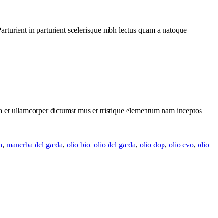
rturient in parturient scelerisque nibh lectus quam a natoque
 a et ullamcorper dictumst mus et tristique elementum nam inceptos
a
,
manerba del garda
,
olio bio
,
olio del garda
,
olio dop
,
olio evo
,
olio