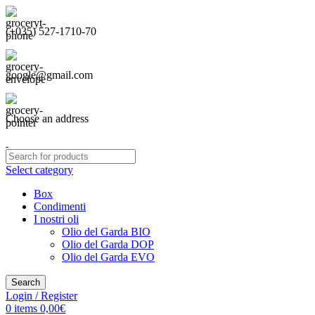
(+035) 527-1710-70
google@gmail.com
Choose an address
Select category
Box
Condimenti
I nostri oli
Olio del Garda BIO
Olio del Garda DOP
Olio del Garda EVO
Search
Login / Register
0
items
0,00
€