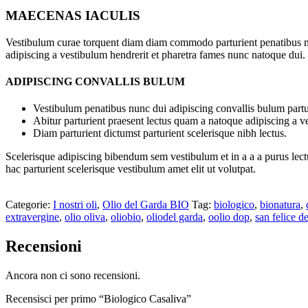
MAECENAS IACULIS
Vestibulum curae torquent diam diam commodo parturient penatibus nunc
adipiscing a vestibulum hendrerit et pharetra fames nunc natoque dui.
ADIPISCING CONVALLIS BULUM
Vestibulum penatibus nunc dui adipiscing convallis bulum partu
Abitur parturient praesent lectus quam a natoque adipiscing a 
Diam parturient dictumst parturient scelerisque nibh lectus.
Scelerisque adipiscing bibendum sem vestibulum et in a a a purus lect
hac parturient scelerisque vestibulum amet elit ut volutpat.
Categorie:
I nostri oli
,
Olio del Garda BIO
Tag:
biologico
,
bionatura
,
extravergine
,
olio oliva
,
oliobio
,
oliodel garda
,
oolio dop
,
san felice d
Recensioni
Ancora non ci sono recensioni.
Recensisci per primo “Biologico Casaliva”