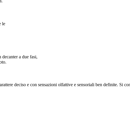
a.
e le
n decanter a due fasi,
oto.
carattere deciso e con sensazioni olfattive e sensoriali ben definite. Si c