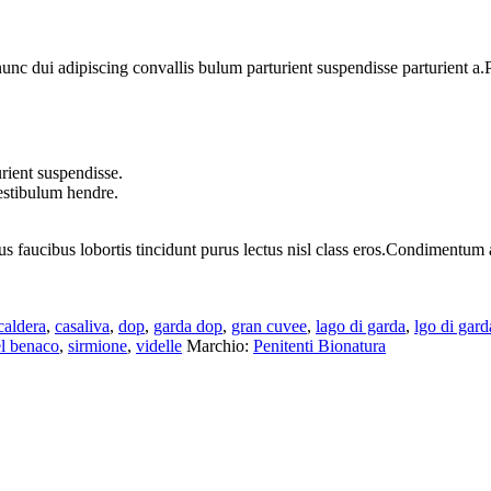
 dui adipiscing convallis bulum parturient suspendisse parturient a.Pa
rient suspendisse.
vestibulum hendre.
us faucibus lobortis tincidunt purus lectus nisl class eros.Condimentum
caldera
,
casaliva
,
dop
,
garda dop
,
gran cuvee
,
lago di garda
,
lgo di gard
el benaco
,
sirmione
,
videlle
Marchio:
Penitenti Bionatura