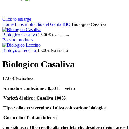
Click to enlarge
Home
I nostri oli
Olio del Garda BIO
Biologico Casaliva
Biologico Casaliva
15,00
€
Iva inclusa
Back to products
Biologico Leccino
15,00
€
Iva inclusa
Biologico Casaliva
17,00
€
Iva inclusa
Formato e confezione : 0,50 L vetro
Varietà di olive : Casaliva 100%
Tipo : olio extravergine di oliva coltivazione biologica
Gusto olio : fruttato intenso
Consigli uso : Olio rivolto alla clientela che desidera degustare ed u