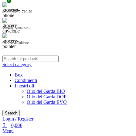
0
0
0
(+035) 527-1710-70
google@gmail.com
Choose an address
Select category
Box
Condimenti
I nostri oli
Olio del Garda BIO
Olio del Garda DOP
Olio del Garda EVO
Search
Login / Register
0,00
€
Menu