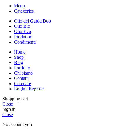
Menu
Categories
Olio del Garda Dop
Olio Bio
Olio Evo
Produttori
Condimenti
Home
Shop
Blog
Portfolio
Chi siamo
Contatti
Compare
Login / Register
Shopping cart
Close
Sign in
Close
No account yet?