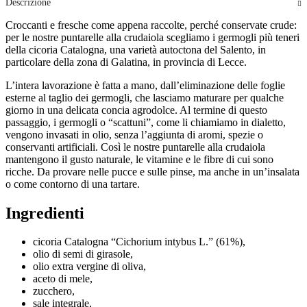
Descrizione
Croccanti e fresche come appena raccolte, perché conservate crude:
per le nostre puntarelle alla crudaiola scegliamo i germogli più teneri
della cicoria Catalogna, una varietà autoctona del Salento, in
particolare della zona di Galatina, in provincia di Lecce.
L’intera lavorazione è fatta a mano, dall’eliminazione delle foglie
esterne al taglio dei germogli, che lasciamo maturare per qualche
giorno in una delicata concia agrodolce. Al termine di questo
passaggio, i germogli o “scattuni”, come li chiamiamo in dialetto,
vengono invasati in olio, senza l’aggiunta di aromi, spezie o
conservanti artificiali. Così le nostre puntarelle alla crudaiola
mantengono il gusto naturale, le vitamine e le fibre di cui sono
ricche. Da provare nelle pucce e sulle pinse, ma anche in un’insalata
o come contorno di una tartare.
Ingredienti
cicoria Catalogna “Cichorium intybus L.” (61%),
olio di semi di girasole,
olio extra vergine di oliva,
aceto di mele,
zucchero,
sale integrale,