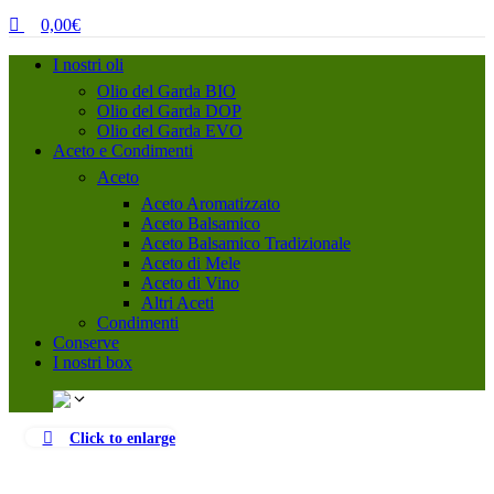
0,00
€
I nostri oli
Olio del Garda BIO
Olio del Garda DOP
Olio del Garda EVO
Aceto e Condimenti
Aceto
Aceto Aromatizzato
Aceto Balsamico
Aceto Balsamico Tradizionale
Aceto di Mele
Aceto di Vino
Altri Aceti
Condimenti
Conserve
I nostri box
Click to enlarge