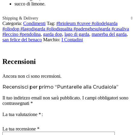
succo di limone.
Shipping & Delivery
Categoria:
Condimenti
Tag:
#brioleum #cuvee #oliodelgarda
#oliodop #lagodigarda #oliodiqualita #padenghesulgarda #casaliva
#leccino #pendolina
,
garda dop
,
lago di garda
,
manerba del garda
,
san felice del benaco
Marchio:
I Contadini
Recensioni
Ancora non ci sono recensioni.
Recensisci per primo “Puntarelle alla Crudaiola”
Il tuo indirizzo email non sarà pubblicato.
I campi obbligatori sono
contrassegnati
*
La tua valutazione
*
La tua recensione
*