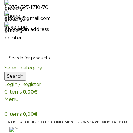
(+035) 527-1710-70
google@gmail.com
Choose an address
Select category
Search
Login / Register
0
items
0,00
€
Menu
0
items
0,00
€
I NOSTRI OLI
ACETO E CONDIMENTI
CONSERVE
I NOSTRI BOX