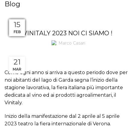
Blog
BLOG
07
08
03
06
30
28
22
14
21
15
MAR
MAR
GEN
APR
SET
GIU
FEB
FEB
FEB
FEB
VINITALY 2023 NOI CI SIAMO !
Marco Casari
21
MAR
Come ogni anno si arriva a questo periodo dove per
noi abitanti del lago di Garda segna l’inizio della
stagione lavorativa, la fiera italiana più importante
dedicata al vino ed ai prodotti agroalimentari, il
Vinitaly.
Inizio della manifestazione dal 2 aprile al 5 aprile
2023 teatro la fiera internazionale di Verona.