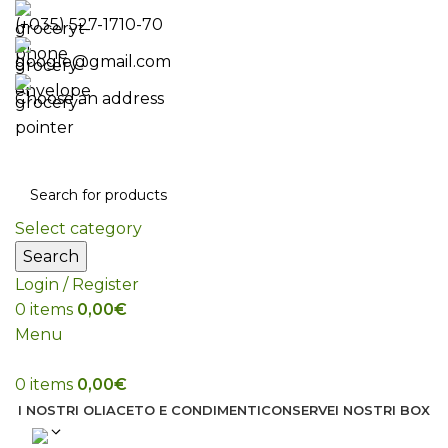
(+035) 527-1710-70
google@gmail.com
Choose an address
Select category
Search
Login / Register
0
items
0,00
€
Menu
0
items
0,00
€
I NOSTRI OLI
ACETO E CONDIMENTI
CONSERVE
I NOSTRI BOX