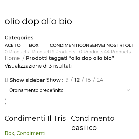
olio dop olio bio
Categories
ACETO
BOX
CONDIMENTI
CONSERVE
I NOSTRI OLI
0 Products
1 Product
16 Products
0 Products
44 Products
Home
Prodotti taggati “olio dop olio bio”
Visualizzazione di 3 risultati
Show
9
12
18
24
Show sidebar
Condimenti Il Tris
Condimento
basilico
Box
,
Condimenti