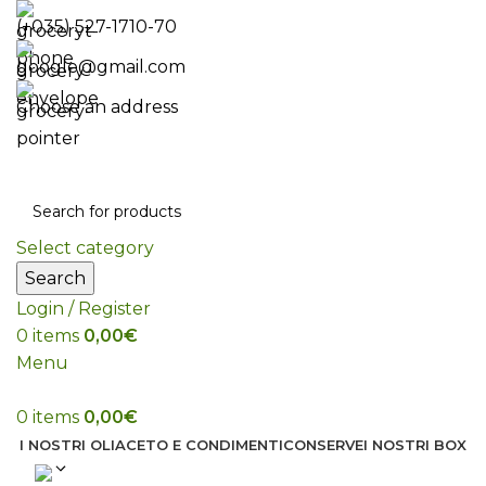
(+035) 527-1710-70
google@gmail.com
Choose an address
Select category
Search
Login / Register
0
items
0,00
€
Menu
0
items
0,00
€
I NOSTRI OLI
ACETO E CONDIMENTI
CONSERVE
I NOSTRI BOX