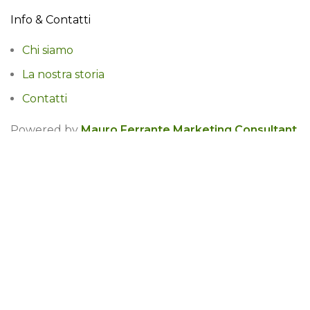
Info & Contatti
Chi siamo
La nostra storia
Contatti
Powered by
Mauro Ferrante Marketing Consultant
@2024
Marco Casari Brokerage & service
.
Negozio
0
items
Carrello
Profilo