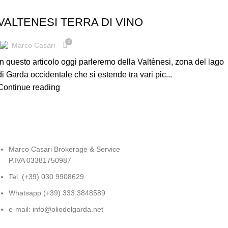
BLOG
VALTENESI TERRA DI VINO
0
Marco Casari
In questo articolo oggi parleremo della Valtènesi, zona del lago
di Garda occidentale che si estende tra vari pic...
Continue reading
Marco Casari Brokerage & Service
P.IVA 03381750987
Tel. (+39) 030.9908629
Whatsapp (+39) 333.3848589
e-mail: info@oliodelgarda.net