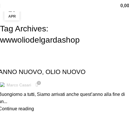
0,0
03
23
GEN
APR
Tag Archives:
wwwoliodelgardashop
BLOG
ANNO NUOVO, OLIO NUOVO
0
Marco Casari
Buongiorno a tutti, Siamo arrivati anche quest’anno alla fine di
un...
Continue reading