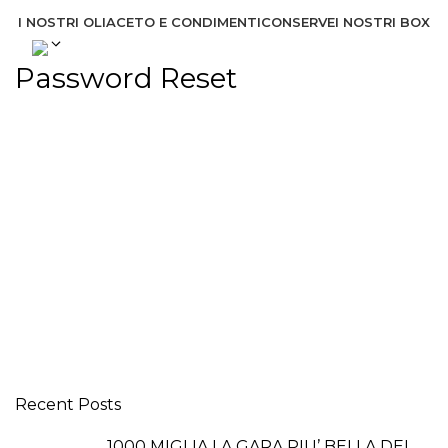
I NOSTRI OLI
ACETO E CONDIMENTI
CONSERVE
I NOSTRI BOX
Password Reset
To reset your password, please enter your email
address or username below.
Recent Posts
1000 MIGLIA LA GARA PIU’ BELLA DEL