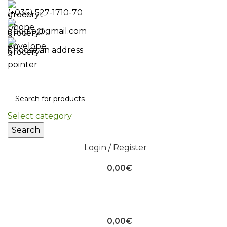
(+035) 527-1710-70
google@gmail.com
Choose an address
Select category
Search
Login / Register
0,00
€
0,00
€