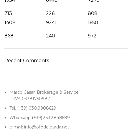
1934
6442
7279
713
226
808
1408
9241
1650
868
240
972
Recent Comments
Marco Casari Brokerage & Service
P.IVA 03381750987
Tel. (+39) 030.9908629
Whatsapp (+39) 333.3848589
e-mail: info@oliodelgarda.net