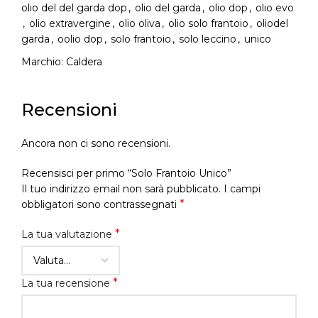
olio del del garda dop
,
olio del garda
,
olio dop
,
olio evo
Diam parturient dictumst parturient scelerisque nibh
,
olio extravergine
,
olio oliva
,
olio solo frantoio
,
oliodel
lectus.
garda
,
oolio dop
,
solo frantoio
,
solo leccino
,
unico
Scelerisque adipiscing bibendum sem vestibulum et in
Marchio:
Caldera
a a a purus lectus faucibus lobortis tincidunt purus
lectus nisl class eros.Condimentum a et ullamcorper
Recensioni
dictumst mus et tristique elementum nam inceptos
hac parturient scelerisque vestibulum amet elit ut
volutpat.
Ancora non ci sono recensioni.
Recensisci per primo “Solo Frantoio Unico”
Il tuo indirizzo email non sarà pubblicato.
I campi
*
obbligatori sono contrassegnati
*
La tua valutazione
*
La tua recensione