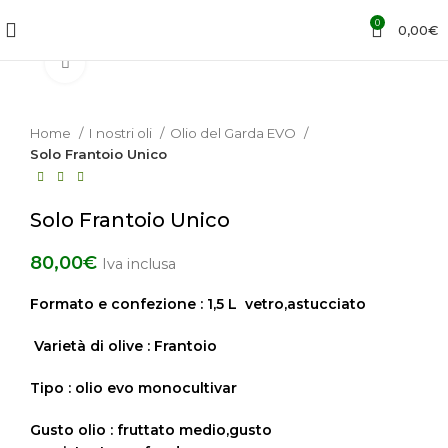
0
0,00
€
Click to enlarge
Home
I nostri oli
Olio del Garda EVO
Solo Frantoio Unico
Solo Frantoio Unico
80,00
€
Iva inclusa
Formato e confezione : 1,5 L vetro,astucciato
Varietà di olive : Frantoio
Tipo : olio evo monocultivar
Gusto olio : fruttato medio,gusto