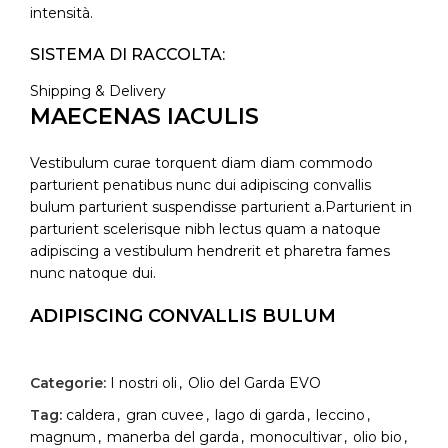
intensità.
SISTEMA DI RACCOLTA:
Shipping & Delivery
Meccanico / brucatura a mano
MAECENAS IACULIS
METODO DI ESTRAZIONE:
Vestibulum curae torquent diam diam commodo
Estrazione a freddo mediante ciclo continuo.
parturient penatibus nunc dui adipiscing convallis
bulum parturient suspendisse parturient a.Parturient in
CARATTERISTICHE:
parturient scelerisque nibh lectus quam a natoque
adipiscing a vestibulum hendrerit et pharetra fames
All’olfatto è erbaceo, caratterizzato da note di foglie di
nunc natoque dui.
carciofo e d’erba medica falciata. Al gusto si caratterizza
con spiccati sentori di carciofo fresco, erbe di campo e
ADIPISCING CONVALLIS BULUM
con un finale di grande equilibrio tra piccante ed amaro.
Alla vista è verde intenso.
Vestibulum penatibus nunc dui adipiscing convallis
bulum parturient suspendisse.
Categorie:
I nostri oli
,
Olio del Garda EVO
Abitur parturient praesent lectus quam a natoque
Tag:
caldera
,
gran cuvee
,
lago di garda
,
leccino
,
adipiscing a vestibulum hendre.
magnum
,
manerba del garda
,
monocultivar
,
olio bio
,